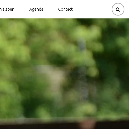
en slapen
Agenda
Contact
Korenmolens
Kinderroutes
aties
id
Oorlog, Bevrijding & Verzet
Themaroutes Staring in
Almen
Duurzaamheid |
Zelfontplooiing | Levensgeluk
Themaroutes Tweede
Wereldoorlog