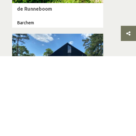
de Runneboom
Barchem
Bosrijk Ruighenrode, Hotel,
Huisjes, Camperplek, Brasserie en
Bowling
Lochem