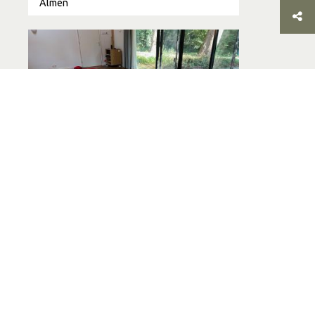
Almen
20 September 2026
Healing Morning Inner Journey
met Cacao Ceremonie Esther
Evers– Buiten editie!
Almen