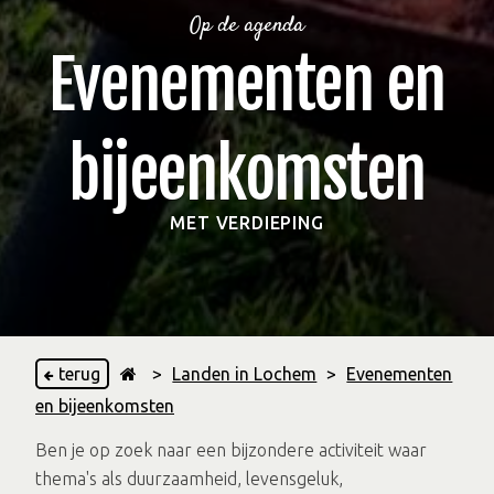
Op de agenda
Evenementen en
bijeenkomsten
MET VERDIEPING
terug
>
Landen in Lochem
>
Evenementen
en bijeenkomsten
Ben je op zoek naar een bijzondere activiteit waar
thema's als duurzaamheid, levensgeluk,