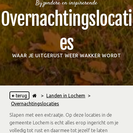
Bijzondere en inspirerende
Overnachtingslocati
es
WAAR JE UITGERUST WEER WAKKER WORDT
terug
>
Landen in Lochem
>
Overnachtingslocaties
Slapen met een extraatje. Op deze locaties in de
gemeente Lochem is echt alles erop ingericht om je
volledig tot rust en daarmee tot jezelf te laten