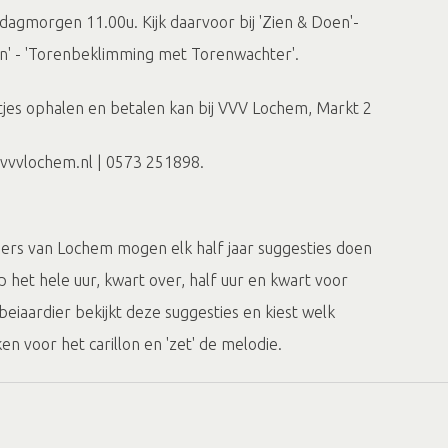
gmorgen 11.00u. Kijk daarvoor bij 'Zien & Doen'-
' - 'Torenbeklimming met Torenwachter'.
tjes ophalen en betalen kan bij VVV Lochem, Markt 2
vvvlochem.nl | 0573 251898.
rs van Lochem mogen elk half jaar suggesties doen
p het hele uur, kwart over, half uur en kwart voor
eiaardier bekijkt deze suggesties en kiest welk
n voor het carillon en 'zet' de melodie.