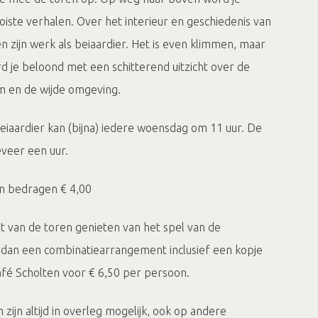
iste verhalen. Over het interieur en geschiedenis van
en zijn werk als beiaardier. Het is even klimmen, maar
 je beloond met een schitterend uitzicht over de
m en de wijde omgeving.
iaardier kan (bijna) iedere woensdag om 11 uur. De
eveer een uur.
n bedragen € 4,00
et van de toren genieten van het spel van de
 dan een combinatiearrangement inclusief een kopje
café Scholten voor € 6,50 per persoon.
jn altijd in overleg mogelijk, ook op andere