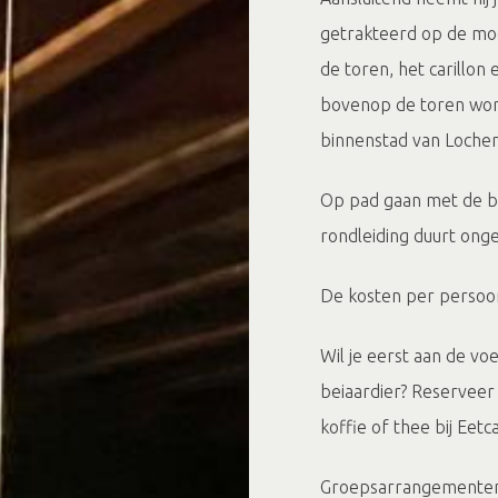
getrakteerd op de moo
de toren, het carillon 
bovenop de toren word
binnenstad van Loche
Op pad gaan met de be
rondleiding duurt ong
De kosten per persoo
Wil je eerst aan de vo
beiaardier? Reserveer
koffie of thee bij Eet
Groepsarrangementen zi