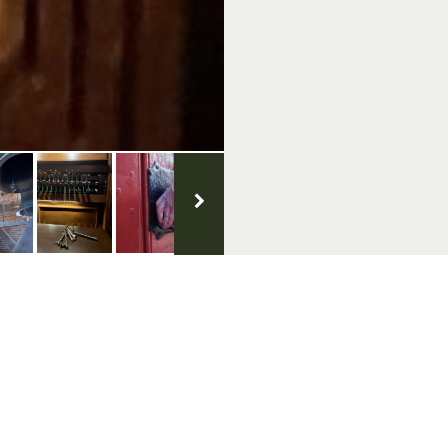
VVV Agentschappen
V
Barchem
Gorssel
Laren