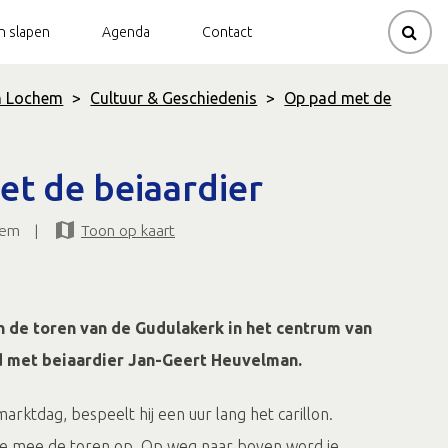
en slapen
Agenda
Contact
n Lochem
>
Cultuur & Geschiedenis
>
Op pad met de
Korenmolens
Kinderroutes
t de beiaardier
aties
id
Oorlog, Bevrijding & Verzet
Themaroutes Staring in
Almen
Duurzaamheid |
hem
|
Toon op kaart
Zelfontplooiing | Levensgeluk
Themaroutes Tweede
Wereldoorlog
 de toren van de Gudulakerk in het centrum van
 met beiaardier Jan-Geert Heuvelman.
rktdag, bespeelt hij een uur lang het carillon.
 je mee de toren op. Op weg naar boven word je