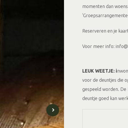
momenten dan woensda
'Groepsarrangementen
Reserveren en je kaar
Voor meer info: info@
LEUK WEETJE: i
nwone
voor de deuntjes die o
gespeeld worden. De b
deuntje goed kan werke