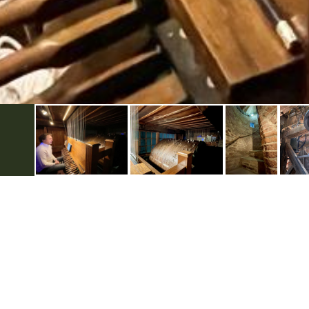
VVV Lochem
Markt 2, 7241 AA Lochem
Tel. (0573) 251 898
Info@vvvlochem.nl