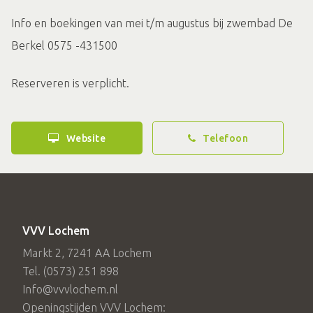
Info en boekingen van mei t/m augustus bij zwembad De
Berkel 0575 -431500
Reserveren is verplicht.
Website
Telefoon
VVV Lochem
Markt 2, 7241 AA Lochem
Tel. (0573) 251 898
Info@vvvlochem.nl
Openingstijden VVV Lochem: