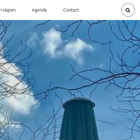
en slapen
Agenda
Contact
Korenmolens
Kinderroutes
aties
id
Oorlog, Bevrijding & Verzet
Themaroutes Staring in
Almen
Duurzaamheid |
Zelfontplooiing | Levensgeluk
Themaroutes Tweede
Wereldoorlog