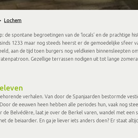
>
Lochem
 de spontane begroetingen van de ‘locals’ en de prachtige histo
sinds 1233 maar nog steeds heerst er de gemoedelijke sfeer v
tbeeld, aan de tijd toen burgers nog veldkeien binnensleepten 
tratenpatroon. Gezellige terrassen nodigen uit tot lange zom
beleven
behorende verhalen. Van door de Spanjaarden bestormde vestig
me. Door de eeuwen heen hebben alle periodes hun, vaak nog st
aar de Belvédère, laat je over de Berkel varen, wandel met een 
 de beiaardier. En ga je liever iets anders doen? Er staat alti