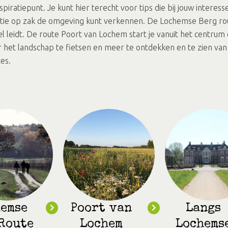
iratiepunt. Je kunt hier terecht voor tips die bij jouw interess
atie op zak de omgeving kunt verkennen. De Lochemse Berg rout
leidt. De route Poort van Lochem start je vanuit het centrum o
r het landschap te fietsen en meer te ontdekken en te zien van 
tes.
emse
Poort van
Langs
Route
Lochem
Lochems